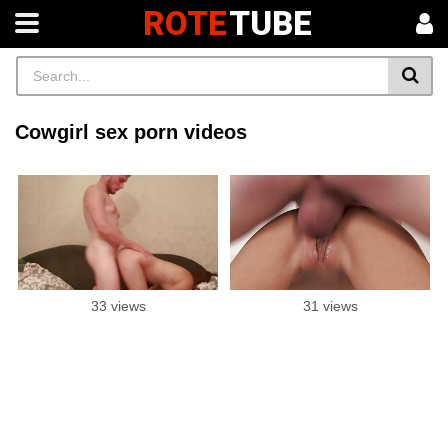
ROTE
TUBE
Cowgirl sex porn videos
33 views
31 views