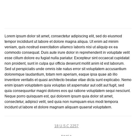
Lorem ipsum dolor sit amet, consectetur adipiscing elit, sed do eiusmod
tempor incididunt ut labore et dolore magna aliqua. Ut enim ad minim
veniam, quis nostrud exercitation ullamco laboris nisi ut aliquip ex ea
commodo consequat. Duis aute irure dolor in reprehenderit in voluptate velit
esse cillum dolore eu fugiat nulla pariatur. Excepteur sint occaecat cupidatat
non proident, sunt in culpa qui officia deserunt mollit anim id est laborum.
Sed ut perspiciatis unde omnis iste natus error sit voluptatem accusantium
doloremque laudantium, totam rem aperiam, eaque ipsa quae ab illo
inventore veritatis et quasi architecto beatae vitae dicta sunt explicabo. Nemo
enim ipsam voluptatem quia voluptas sit aspernatur aut odit aut fugit, sed
quia consequuntur magni dolores eos qui ratione voluptatem sequi nesciunt.
Neque porro quisquam est, qui dolorem ipsum quia dolor sit amet,
consectetur, adipisci velit, sed quia non numquam eius modi tempora
incidunt ut labore et dolore magnam aliquam quaerat voluptatem.
18 U.S.C 2257