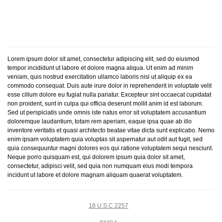
Lorem ipsum dolor sit amet, consectetur adipiscing elit, sed do eiusmod
tempor incididunt ut labore et dolore magna aliqua. Ut enim ad minim
veniam, quis nostrud exercitation ullamco laboris nisi ut aliquip ex ea
commodo consequat. Duis aute irure dolor in reprehenderit in voluptate velit
esse cillum dolore eu fugiat nulla pariatur. Excepteur sint occaecat cupidatat
non proident, sunt in culpa qui officia deserunt mollit anim id est laborum.
Sed ut perspiciatis unde omnis iste natus error sit voluptatem accusantium
doloremque laudantium, totam rem aperiam, eaque ipsa quae ab illo
inventore veritatis et quasi architecto beatae vitae dicta sunt explicabo. Nemo
enim ipsam voluptatem quia voluptas sit aspernatur aut odit aut fugit, sed
quia consequuntur magni dolores eos qui ratione voluptatem sequi nesciunt.
Neque porro quisquam est, qui dolorem ipsum quia dolor sit amet,
consectetur, adipisci velit, sed quia non numquam eius modi tempora
incidunt ut labore et dolore magnam aliquam quaerat voluptatem.
18 U.S.C 2257