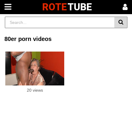
ROTE
TUBE
80er porn videos
20 views