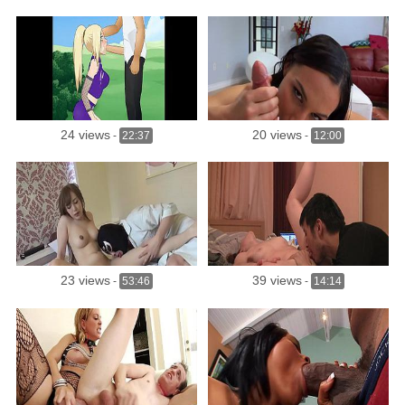
24 views
20 views
-
22:37
-
12:00
23 views
39 views
-
53:46
-
14:14