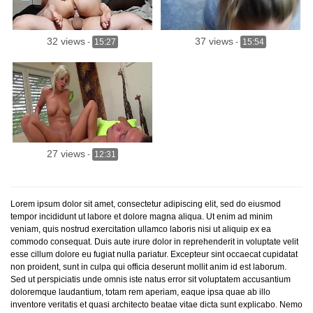
32 views
37 views
-
15:27
-
15:54
27 views
-
12:31
Lorem ipsum dolor sit amet, consectetur adipiscing elit, sed do eiusmod
tempor incididunt ut labore et dolore magna aliqua. Ut enim ad minim
veniam, quis nostrud exercitation ullamco laboris nisi ut aliquip ex ea
commodo consequat. Duis aute irure dolor in reprehenderit in voluptate velit
esse cillum dolore eu fugiat nulla pariatur. Excepteur sint occaecat cupidatat
non proident, sunt in culpa qui officia deserunt mollit anim id est laborum.
Sed ut perspiciatis unde omnis iste natus error sit voluptatem accusantium
doloremque laudantium, totam rem aperiam, eaque ipsa quae ab illo
inventore veritatis et quasi architecto beatae vitae dicta sunt explicabo. Nemo