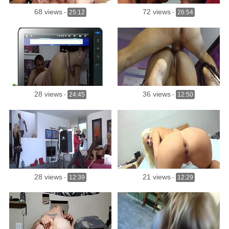
68 views
72 views
-
25:12
-
26:54
28 views
36 views
-
24:45
-
12:50
28 views
21 views
-
12:39
-
12:29