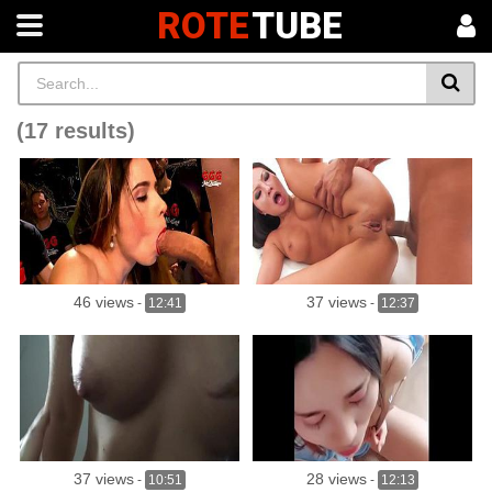
ROTE
TUBE
(17 results)
46 views
37 views
-
12:41
-
12:37
37 views
28 views
-
10:51
-
12:13