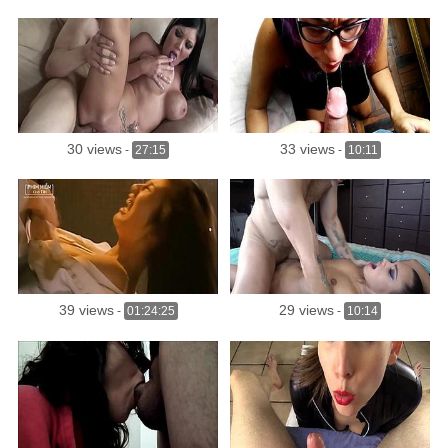
30 views
33 views
-
27:15
-
10:11
39 views
29 views
-
01:24:25
-
10:14