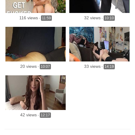
116 views
32 views
-
11:59
-
10:10
20 views
33 views
-
10:07
-
14:19
42 views
-
12:17