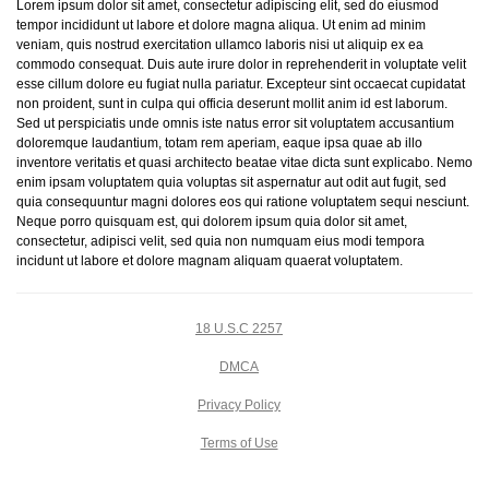
Lorem ipsum dolor sit amet, consectetur adipiscing elit, sed do eiusmod
tempor incididunt ut labore et dolore magna aliqua. Ut enim ad minim
veniam, quis nostrud exercitation ullamco laboris nisi ut aliquip ex ea
commodo consequat. Duis aute irure dolor in reprehenderit in voluptate velit
esse cillum dolore eu fugiat nulla pariatur. Excepteur sint occaecat cupidatat
non proident, sunt in culpa qui officia deserunt mollit anim id est laborum.
Sed ut perspiciatis unde omnis iste natus error sit voluptatem accusantium
doloremque laudantium, totam rem aperiam, eaque ipsa quae ab illo
inventore veritatis et quasi architecto beatae vitae dicta sunt explicabo. Nemo
enim ipsam voluptatem quia voluptas sit aspernatur aut odit aut fugit, sed
quia consequuntur magni dolores eos qui ratione voluptatem sequi nesciunt.
Neque porro quisquam est, qui dolorem ipsum quia dolor sit amet,
consectetur, adipisci velit, sed quia non numquam eius modi tempora
incidunt ut labore et dolore magnam aliquam quaerat voluptatem.
18 U.S.C 2257
DMCA
Privacy Policy
Terms of Use