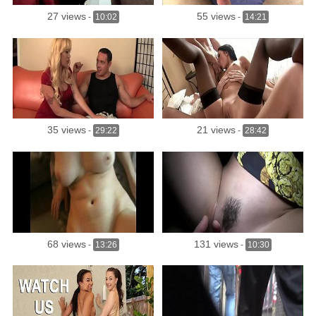
27 views
55 views
-
10:02
-
14:21
35 views
21 views
-
29:22
-
28:42
68 views
131 views
-
13:26
-
10:30