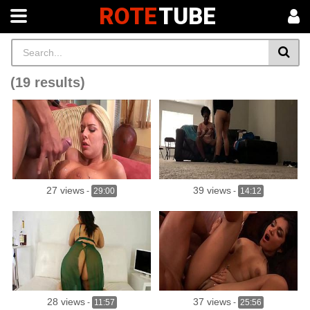
ROTE
TUBE
(19 results)
27 views
39 views
-
29:00
-
14:12
28 views
37 views
-
11:57
-
25:56