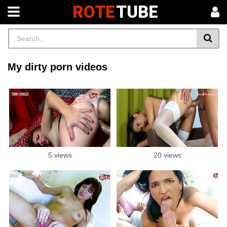
ROTE
TUBE
My dirty porn videos
5 views
20 views