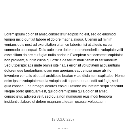
Lorem ipsum dolor sit amet, consectetur adipiscing elit, sed do eiusmod
tempor incididunt ut labore et dolore magna aliqua. Ut enim ad minim
veniam, quis nostrud exercitation ullamco laboris nisi ut aliquip ex ea
commodo consequat. Duis aute irure dolor in reprehenderit in voluptate velit
esse cillum dolore eu fugiat nulla pariatur. Excepteur sint occaecat cupidatat
non proident, sunt in culpa qui officia deserunt mollit anim id est laborum.
Sed ut perspiciatis unde omnis iste natus error sit voluptatem accusantium
doloremque laudantium, totam rem aperiam, eaque ipsa quae ab illo
inventore veritatis et quasi architecto beatae vitae dicta sunt explicabo. Nemo
enim ipsam voluptatem quia voluptas sit aspernatur aut odit aut fugit, sed
quia consequuntur magni dolores eos qui ratione voluptatem sequi nesciunt.
Neque porro quisquam est, qui dolorem ipsum quia dolor sit amet,
consectetur, adipisci velit, sed quia non numquam eius modi tempora
incidunt ut labore et dolore magnam aliquam quaerat voluptatem.
18 U.S.C 2257