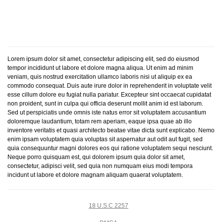
Lorem ipsum dolor sit amet, consectetur adipiscing elit, sed do eiusmod
tempor incididunt ut labore et dolore magna aliqua. Ut enim ad minim
veniam, quis nostrud exercitation ullamco laboris nisi ut aliquip ex ea
commodo consequat. Duis aute irure dolor in reprehenderit in voluptate velit
esse cillum dolore eu fugiat nulla pariatur. Excepteur sint occaecat cupidatat
non proident, sunt in culpa qui officia deserunt mollit anim id est laborum.
Sed ut perspiciatis unde omnis iste natus error sit voluptatem accusantium
doloremque laudantium, totam rem aperiam, eaque ipsa quae ab illo
inventore veritatis et quasi architecto beatae vitae dicta sunt explicabo. Nemo
enim ipsam voluptatem quia voluptas sit aspernatur aut odit aut fugit, sed
quia consequuntur magni dolores eos qui ratione voluptatem sequi nesciunt.
Neque porro quisquam est, qui dolorem ipsum quia dolor sit amet,
consectetur, adipisci velit, sed quia non numquam eius modi tempora
incidunt ut labore et dolore magnam aliquam quaerat voluptatem.
18 U.S.C 2257