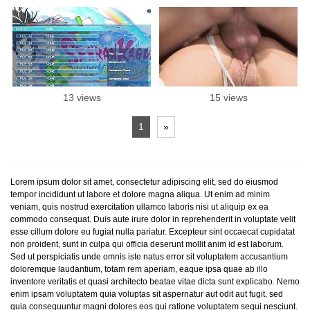
13 views
15 views
1
»
Lorem ipsum dolor sit amet, consectetur adipiscing elit, sed do eiusmod
tempor incididunt ut labore et dolore magna aliqua. Ut enim ad minim
veniam, quis nostrud exercitation ullamco laboris nisi ut aliquip ex ea
commodo consequat. Duis aute irure dolor in reprehenderit in voluptate velit
esse cillum dolore eu fugiat nulla pariatur. Excepteur sint occaecat cupidatat
non proident, sunt in culpa qui officia deserunt mollit anim id est laborum.
Sed ut perspiciatis unde omnis iste natus error sit voluptatem accusantium
doloremque laudantium, totam rem aperiam, eaque ipsa quae ab illo
inventore veritatis et quasi architecto beatae vitae dicta sunt explicabo. Nemo
enim ipsam voluptatem quia voluptas sit aspernatur aut odit aut fugit, sed
quia consequuntur magni dolores eos qui ratione voluptatem sequi nesciunt.