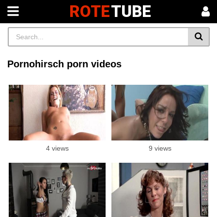
ROTE
TUBE
Pornohirsch porn videos
4 views
9 views